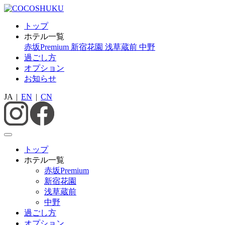
トップ
ホテル一覧
赤坂Premium
新宿花園
浅草蔵前
中野
過ごし方
オプション
お知らせ
JA
|
EN
|
CN
トップ
ホテル一覧
赤坂Premium
新宿花園
浅草蔵前
中野
過ごし方
オプション