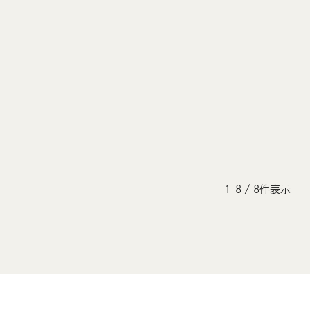
ボードゲーム
新宿花園
浅草蔵前
ホットプレート（-BRUNO- ブルーノ）
1-8 / 8件表示