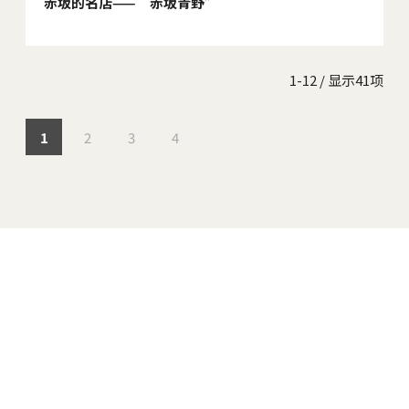
赤坂的名店——“赤坂青野”
1-12 / 显示41项
1
2
3
4